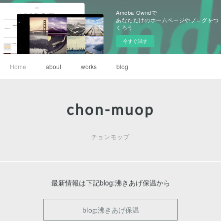
Ameba Owndで
あなただけのホームページやブログをつ
くろう
今すぐ試す
Home
about
works
blog
chon-muop
チョンモップ
最新情報は下記blog:沸きあげ保温から
blog:沸きあげ保温